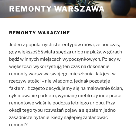
Przejdź
REMONTY WARSZAWA
do
treści
REMONTY WAKACYJNE
Jeden z popularnych stereotypów mówi, że podczas,
gdy większość świata spędza urlop na plaży, w górach
bądź w innych miejscach wypoczynkowych, Polacy w
większości wykorzystują ten czas na dokonanie
remonty warszawa swojego mieszkania. Jak jest w
rzeczywistości – nie wiadomo, jednak pozostaje
faktem, iż często decydujemy się na malowanie ścian,
cyklinowanie parkietu, wymianę mebli czy inne prace
remontowe właśnie podczas letniego urlopu. Przy
okazji tego typu rozważań pojawia się zatem jedno
zasadnicze pytanie: kiedy najlepiej zaplanować
remont?